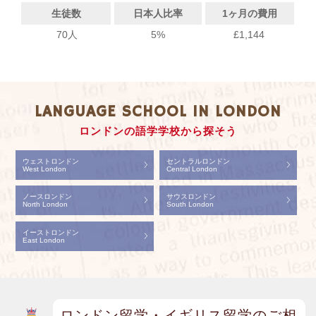
生徒数
日本人比率
1ヶ月の費用
70人
5%
£1,144
LANGUAGE SCHOOL IN LONDON
ロンドンの語学学校から探そう
ウェストロンドン
セントラルロンドン
West London
Central London
ノースロンドン
サウスロンドン
North London
South London
イーストロンドン
East London
ロンドン留学・イギリス留学のご相