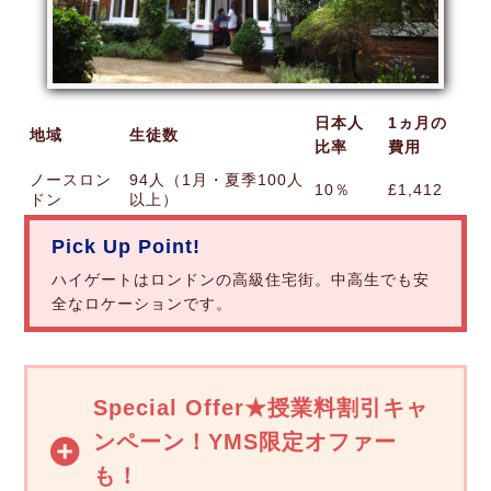
日本人
1ヵ月の
地域
生徒数
比率
費用
ノースロン
94人（1月・夏季100人
10％
£1,412
ドン
以上）
Pick Up Point!
ハイゲートはロンドンの高級住宅街。中高生でも安
全なロケーションです。
Special Offer★授業料割引キャ
ンペーン！YMS限定オファー
も！