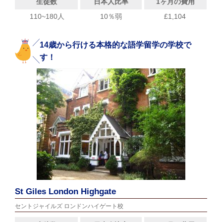
生徒数
日本人比率
1ヶ月の費用
110~180人
10％弱
£1,104
14歳から行ける本格的な語学留学の学校で
す！
St Giles London Highgate
セントジャイルズ ロンドンハイゲート校