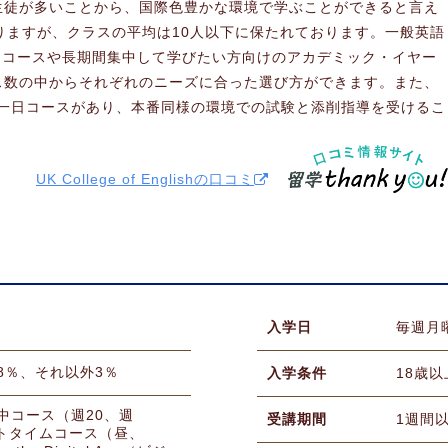
生徒が多いことから、国際色豊かな環境で学ぶことができると言え
りますが、クラスの平均は10人以下に保たれております。一般英語
イムコースや長期間集中して学びたい方向けのアカデミック・イヤー
ス数の中からそれぞれのニーズに合った選び方ができます。また、
TS一日コースがあり、本番同様の環境での試験と添削指導を受けるこ
UK College of Englishの口コミ
入学日
毎週月
8％、それ以外3％
入学条件
18歳以
集中コース（週20、週
受講期間
1週間
ートタイムコース（昼、