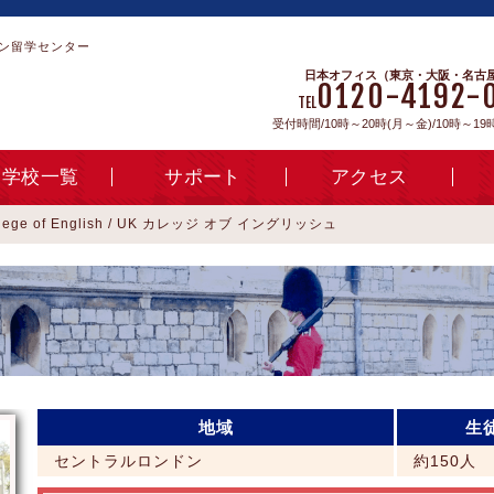
ン留学センター
日本オフィス（東京・大阪・名古
0120-4192-
TEL
受付時間/10時～20時(月～金)/10時～19
学校一覧
サポート
アクセス
llege of English / UK カレッジ オブ イングリッシュ
地域
生
セントラルロンドン
約150人