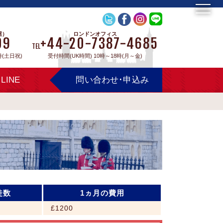
屋）
ロンドンオフィス
09
+44-20-7387-4685
TEL
時(土日祝)
受付時間(UK時間) 10時～18時(月～金)
LINE
問い合わせ･申込み
徒数
1ヵ月の費用
£1200