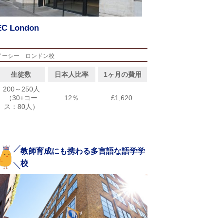
EC London
イーシー ロンドン校
生徒数
日本人比率
1ヶ月の費用
200～250人
（30+コー
12％
£1,620
ス：80人）
教師育成にも携わる多言語な語学学
校