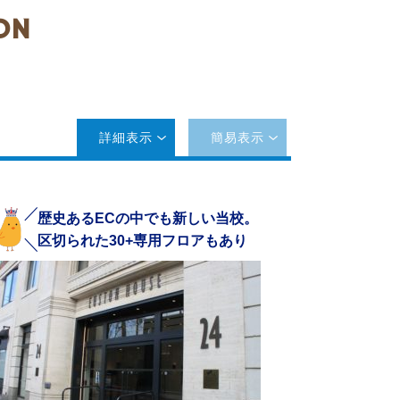
ON
詳細表示
簡易表示
歴史あるECの中でも新しい当校。
区切られた30+専用フロアもあり