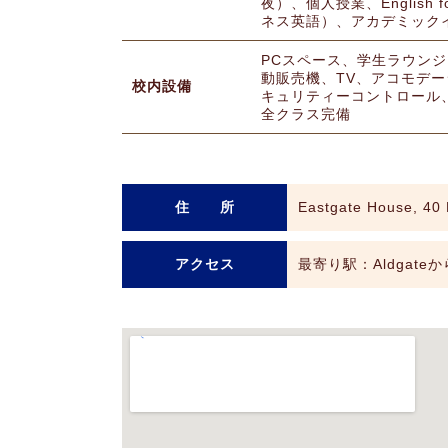
夜）、個人授業、English for 
ネス英語）、アカデミック
PCスペース、学生ラウン
動販売機、TV、アコモデ
校内設備
キュリティーコントロール
全クラス完備
住 所
Eastgate House, 40
アクセス
最寄り駅：Aldgateから