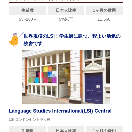
生徒数
日本人比率
1ヶ月の費用
55~200人
5%以下
£1,560
世界規模のLSI！学生街に建つ、程よい活気の
校舎です
Language Studies International(LSI) Central
LSI ロンドンセントラル校
生徒数
日本人比率
1ヶ月の費用