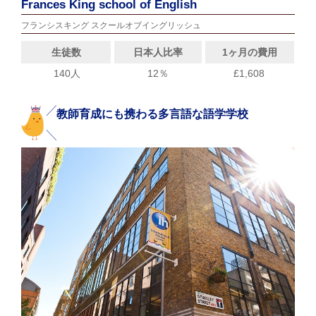
Frances King school of English
フランシスキング スクールオブイングリッシュ
生徒数
日本人比率
1ヶ月の費用
140人
12％
£1,608
教師育成にも携わる多言語な語学学校