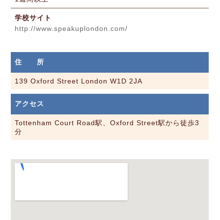
学校サイト
http://www.speakuplondon.com/
住 所
139 Oxford Street London W1D 2JA
アクセス
Tottenham Court Road駅、Oxford Street駅から徒歩3
分