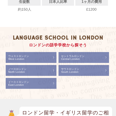
生徒数
日本人比率
1ヶ月の費用
約150人
£1200
LANGUAGE SCHOOL IN LONDON
ロンドンの語学学校から探そう
ウェストロンドン
セントラルロンドン
West London
Central London
ノースロンドン
サウスロンドン
North London
South London
イーストロンドン
East London
ロンドン留学・イギリス留学のご相