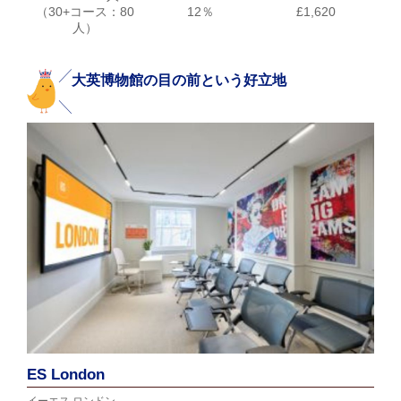
（30+コース：80
12％
£1,620
人）
大英博物館の目の前という好立地
ES London
イーエス ロンドン