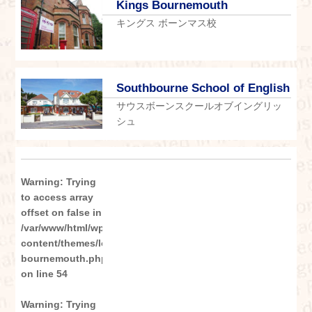
Kings Bournemouth
キングス ボーンマス校
Southbourne School of English
サウスボーンスクールオブイングリッ
シュ
Warning
: Trying
to access array
offset on false in
/var/www/html/wp-
content/themes/london_sp/category-
bournemouth.php
on line
54
Warning
: Trying