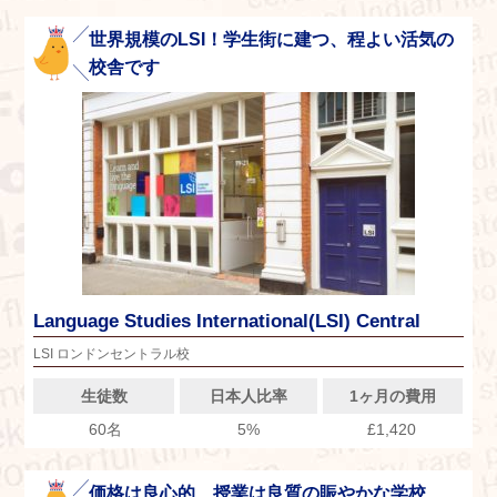
世界規模のLSI！学生街に建つ、程よい活気の
校舎です
Language Studies International(LSI) Central
LSI ロンドンセントラル校
生徒数
日本人比率
1ヶ月の費用
60名
5%
£1,420
価格は良心的、授業は良質の賑やかな学校