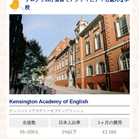
校
Kensington Academy of English
ケンジントンアカデミーオブイングリッシュ
生徒数
日本人比率
1ヶ月の費用
55~200人
5%以下
£1,560