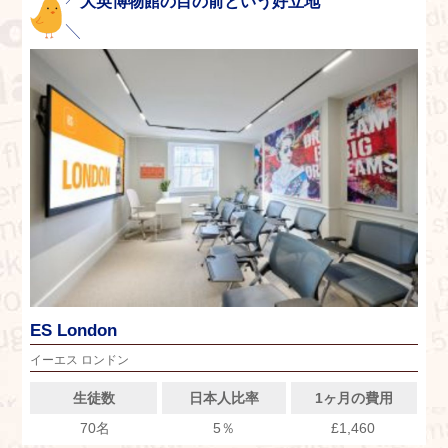
大英博物館の目の前という好立地
ES London
イーエス ロンドン
生徒数
日本人比率
1ヶ月の費用
70名
5％
£1,460