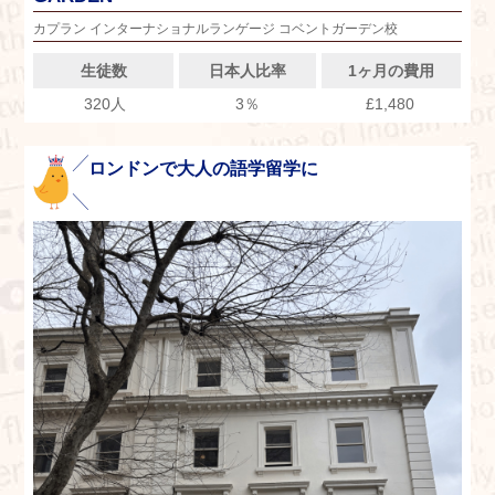
カプラン インターナショナルランゲージ コベントガーデン校
生徒数
日本人比率
1ヶ月の費用
320人
3％
£1,480
ロンドンで大人の語学留学に