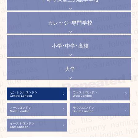
カレッジ･専門学校
小学･中学･高校
大学
セントラルロンドン
ウェストロンドン
Central London
West London
ノースロンドン
サウスロンドン
North London
South London
イーストロンドン
East London