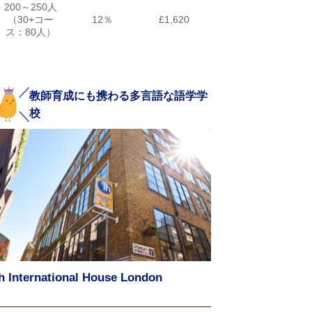
200～250人
（30+コー
12％
£1,620
ス：80人）
教師育成にも携わる多言語な語学学
校
ih International House London