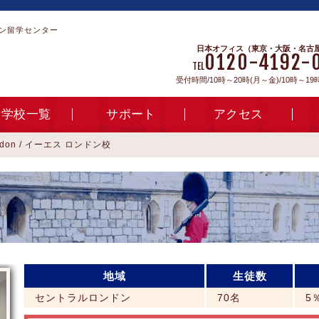
ン留学センター
日本オフィス（東京・大阪・名古
0120-4192-
TEL
受付時間/10時～20時(月～金)/10時～19
学校一覧
サポート
アクセス
ndon / イーエス ロンドン校
地域
生徒数
セントラルロンドン
70名
5