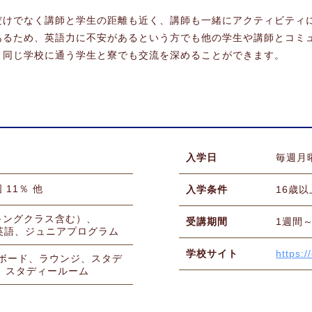
だけでなく講師と学生の距離も近く、講師も一緒にアクティビティ
あるため、英語力に不安があるという方でも他の学生や講師とコミ
。同じ学校に通う学生と寮でも交流を深めることができます。
入学日
毎週月
 11％ 他
入学条件
16歳以
スピーキングクラス含む）、
受講期間
1週間
ス英語、ジュニアプログラム
学校サイト
https:/
トボード、ラウンジ、スタデ
、スタディールーム