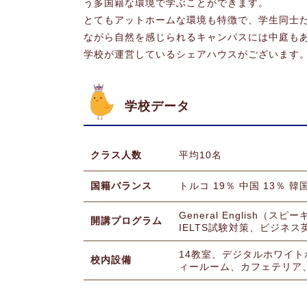
う多国籍な環境で学ぶことができます。
とてもアットホームな環境も特徴で、学生同士
ながら自然を感じられるキャンパスには中庭も
学校が運営しているシェアハウスがございます
学校データ
クラス人数
平均10名
国籍バランス
トルコ 19％ 中国 13％ 韓国
General English（
開講プログラム
IELTS試験対策、ビジネ
14教室、デジタルホワイ
校内設備
ィールーム、カフェテリア