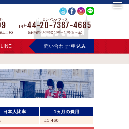
屋）
ロンドンオフィス
09
+44-20-7387-4685
TEL
時(土日祝)
受付時間(UK時間) 10時～18時(月～金)
LINE
問い合わせ･申込み
日本人比率
1ヵ月の費用
％
£1,460