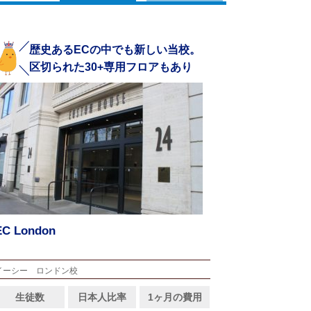
歴史あるECの中でも新しい当校。
区切られた30+専用フロアもあり
EC London
イーシー ロンドン校
生徒数
日本人比率
1ヶ月の費用