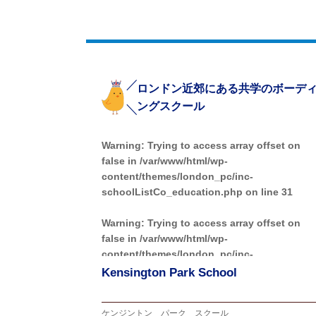
ロンドン近郊にある共学のボーデ
ングスクール
Warning
: Trying to access array offset on
false in
/var/www/html/wp-
content/themes/london_pc/inc-
schoolListCo_education.php
on line
31
Warning
: Trying to access array offset on
false in
/var/www/html/wp-
content/themes/london_pc/inc-
schoolListCo_education.php
on line
32
Kensington Park School
Warning
: Trying to access array offset on
ケンジントン パーク スクール