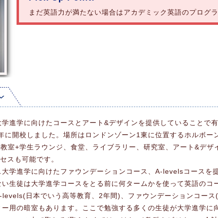
まだ英語力が満たない場合はアカデミック英語のプログ
大学進学に向けたコースとアート&デザインを提供していることで
1年に開校しました。場所はロンドンゾーン1東に位置するホルボーン
0教室+学生ラウンジ、食堂、ライブラリー、研究室、アート&デザ
クセスも可能です。
大学進学に向けたファウンデーションコース、A-levelsコース
ない生徒は大学進学コースをとる前に何タームかを使って英語のコ
levels(日本でいう高等教育、2年間)、ファウンデーションコー
ー用の暗室もあります。ここで勉強する多くの生徒が大学進学に向けた