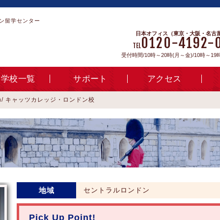
ン留学センター
日本オフィス（東京・大阪・名古
0120-4192-
TEL
受付時間/10時～20時(月～金)/10時～19
学校一覧
サポート
アクセス
ondon/ キャッツカレッジ・ロンドン校
地域
セントラルロンドン
Pick Up Point!