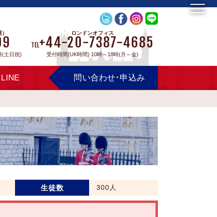
屋）
ロンドンオフィス
09
+44-20-7387-4685
TEL
時(土日祝)
受付時間(UK時間) 10時～18時(月～金)
LINE
問い合わせ･申込み
生徒数
300人