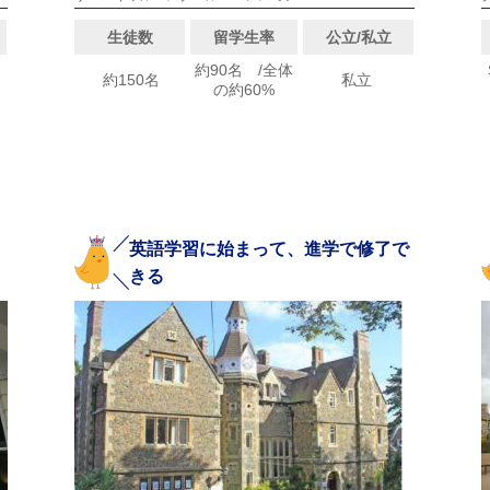
生徒数
留学生率
公立/私立
約90名 /全体
約150名
私立
の約60%
英語学習に始まって、進学で修了で
きる