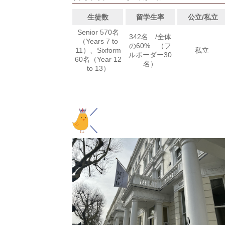
false in
/var/www/html/wp-
content/themes/london_pc/inc-
生徒数
留学生率
公立/私立
schoolListCo_education.php
on line
33
Senior 570名
342名 /全体
（Years 7 to
Warning
: Trying to access array offset on
の60% （フ
11）、Sixform
私立
ルボーダー30
false in
/var/www/html/wp-
60名（Year 12
名）
content/themes/london_pc/inc-
to 13）
schoolListCo_education.php
on line
34