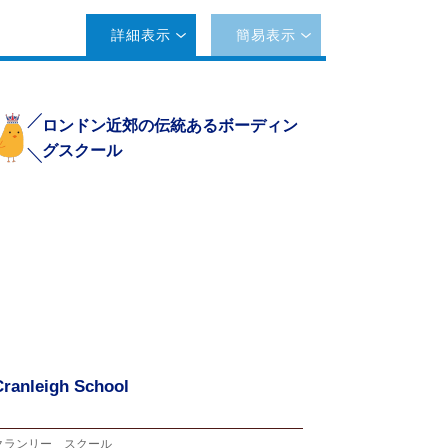
詳細表示
簡易表示
ロンドン近郊の伝統あるボーディン
グスクール
Cranleigh School
クランリー スクール