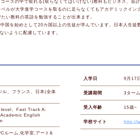
なくコースの中で取れる(取らなくてはいけない)教科もビジネス、会
レベルが大学進学コースを取るのに足らなくてもアカデミックイン
びたい教科の英語を勉強することが出来ます。
中国を始めとして20カ国以上の生徒が学んでいます。日本人生徒数は
らないように配慮しています。
入学日
9月17
ジル、フランス、日本(全体
受講期間
3ター
受入年齢
15歳~
-level、Fast Track A-
Academic English
rm
学校サイト
http:/
PCルーム,化学室,アート&