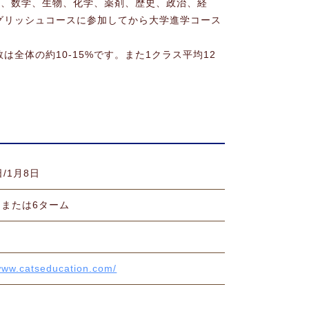
計、数学、生物、化学、薬剤、歴史、政治、経
グリッシュコースに参加してから大学進学コース
全体の約10-15%です。また1クラス平均12
日/1月8日
ムまたは6ターム
/www.catseducation.com/