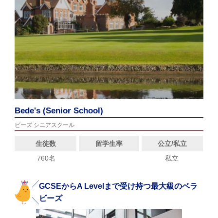
Bede's (Senior School)
ビーズ シニアスクール
生徒数
留学生率
公立/私立
760名
私立
GCSEからA Levelまで受け持つ最大級のベラ
ビーズ