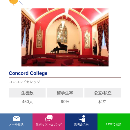
Concord College
コンコルドカレッジ
生徒数
留学生率
公立/私立
450人
90%
私立
学業とスポーツに力を入れているサフォーク州
メール相談
個別カウンセリング
説明会予約
LINEで相談
の学校