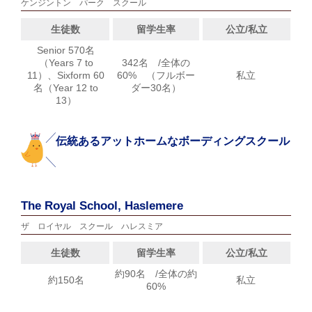
ケンジントン パーク スクール
生徒数
留学生率
公立/私立
Senior 570名
（Years 7 to
342名 /全体の
11）、Sixform 60
60% （フルボー
私立
名（Year 12 to
ダー30名）
13）
伝統あるアットホームなボーディングスクール
The Royal School, Haslemere
ザ ロイヤル スクール ハレスミア
生徒数
留学生率
公立/私立
約90名 /全体の約
約150名
私立
60%