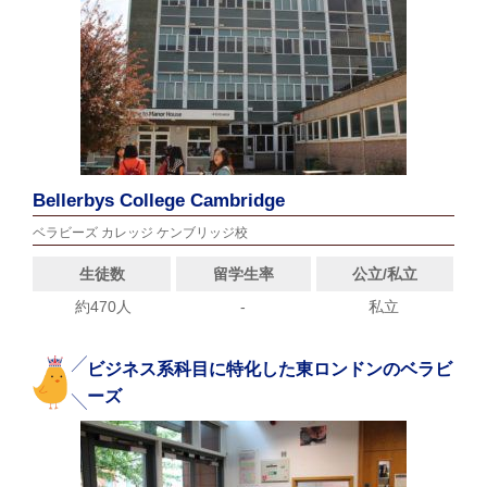
Bellerbys College Cambridge
ベラビーズ カレッジ ケンブリッジ校
生徒数
留学生率
公立/私立
約470人
-
私立
ビジネス系科目に特化した東ロンドンのベラビ
ーズ