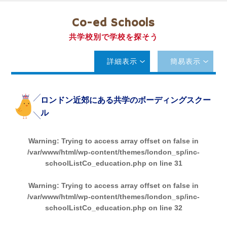
Co-ed Schools
共学校別で学校を探そう
詳細表示
簡易表示
ロンドン近郊にある共学のボーディングスクー
ル
Warning
: Trying to access array offset on false in
/var/www/html/wp-content/themes/london_sp/inc-
schoolListCo_education.php
on line
31
Warning
: Trying to access array offset on false in
/var/www/html/wp-content/themes/london_sp/inc-
schoolListCo_education.php
on line
32