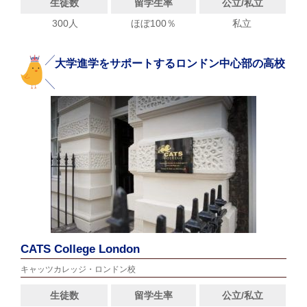
生徒数
留学生率
公立/私立
300人
ほぼ100％
私立
大学進学をサポートするロンドン中心部の高校
CATS College London
キャッツカレッジ・ロンドン校
生徒数
留学生率
公立/私立