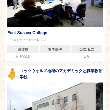
East Sussex College
イーストサセックスカレッジ
生徒数
留学生率
公立/私立
約5000名
大学
コッツウォルズ地域のアカデミックと職業教育
学校