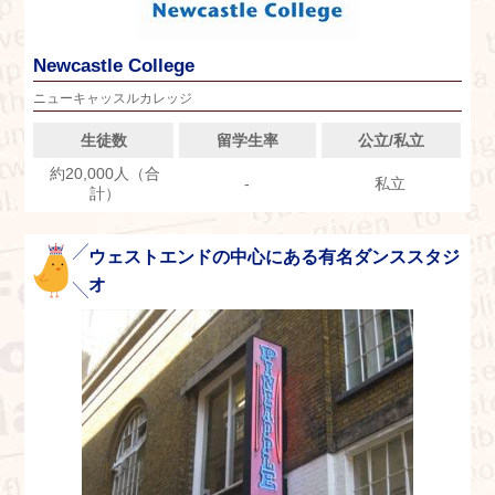
Newcastle College
ニューキャッスルカレッジ
生徒数
留学生率
公立/私立
約20,000人（合
-
私立
計）
ウェストエンドの中心にある有名ダンススタジ
オ