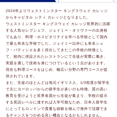
2024年よりウェストミンスター キングスウェイ カレッジ
からキャピタル シティ カレッジとなりました。
ウェストミンスター キングスウェイ カレッジ世界的に活躍
する人気セレブシェフ、ジェイミー・オリヴァーの出身校
でもあり、料理・ホスピタリテイを学べる学校として国内
で最も有名な学校でした。ジェイミー以外にも有名シェ
フ・パティシエを多く排出してきたこの学校の特徴とし
て、校内に併設されたレストランにて生徒が実際に働き、
実践を通して技術を身につけているという点があります。
現在も料理コースをはじめ、幅広い分野の専門コースが提
供されています。
また、生徒のほとんどは地元イギリス人、1/3程度が留学生
で主にヨーロッパからの留学生が多いのも特徴。質の高い
教育を受けようと世界各国から生徒が集まり、学校の提示
する英語レベルに達すれば入学可能なため、日本人留学生
にとってもロンドンで貴重な経験を積んで海外で活躍でき
るチャンスをつかめる良い機会となるかもしれません。