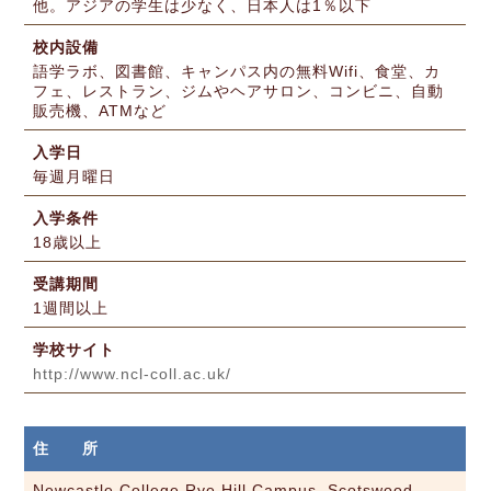
他。アジアの学生は少なく、日本人は1％以下
校内設備
語学ラボ、図書館、キャンパス内の無料Wifi、食堂、カ
フェ、レストラン、ジムやヘアサロン、コンビニ、自動
販売機、ATMなど
入学日
毎週月曜日
入学条件
18歳以上
受講期間
1週間以上
学校サイト
http://www.ncl-coll.ac.uk/
住 所
Newcastle College Rye Hill Campus, Scotswood