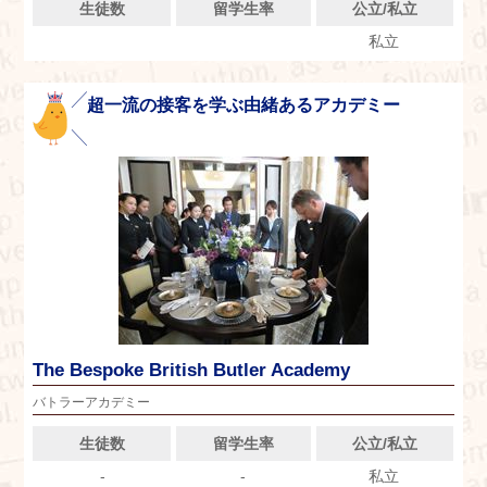
生徒数
留学生率
公立/私立
私立
超一流の接客を学ぶ由緒あるアカデミー
The Bespoke British Butler Academy
バトラーアカデミー
生徒数
留学生率
公立/私立
-
-
私立