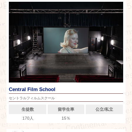
Central Film School
セントラルフィルムスクール
生徒数
留学生率
公立/私立
170人
15％