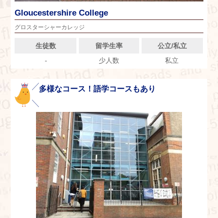
Gloucestershire College
グロスターシャーカレッジ
生徒数
留学生率
公立/私立
-
少人数
私立
多様なコース！語学コースもあり