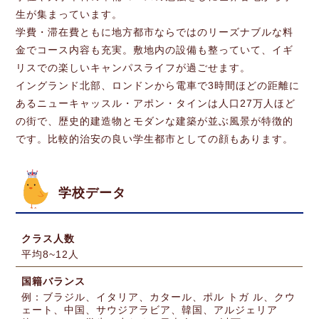
生が集まっています。
学費・滞在費ともに地方都市ならではのリーズナブルな料
金でコース内容も充実。敷地内の設備も整っていて、イギ
リスでの楽しいキャンパスライフが過ごせます。
イングランド北部、ロンドンから電車で3時間ほどの距離に
あるニューキャッスル・アポン・タインは人口27万人ほど
の街で、歴史的建造物とモダンな建築が並ぶ風景が特徴的
です。比較的治安の良い学生都市としての顔もあります。
学校データ
クラス人数
平均8~12人
国籍バランス
例：ブラジル、イタリア、カタール、ポル トガ ル、クウ
ェート、中国、サウジアラビア、韓国、アルジェリア