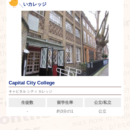
いカレッジ
Capital City College
キャピタル シティ カレッジ
生徒数
留学生率
公立/私立
-
約3分の1
公立