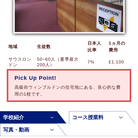
日本人
1ヵ月の
地域
生徒数
比率
費用
サウスロン
50~60人（夏季最大
7%
£1,100
ドン
200人）
Pick Up Point!
高級街ウィンブルドンの住宅地にある、良心的な費
用の1校です。
学校紹介
コース授業料
写真・動画