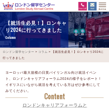
【就活生必見！】ロンキャ
リ2024に行ってきました
Column
ロンドン留学センター
>
コラム
>
【就活生必見！】ロンキャリ2024に
行ってきました
ヨーロッパ最大規模の日英バイリンガル向け就活イベン
ト、ロンドンキャリアフォーラム2024の様子をレポート！
イギリスにいながら就活を考えている方はぜひ参考にして
みてください。
Content
ロンドンキャリアフォーラムと