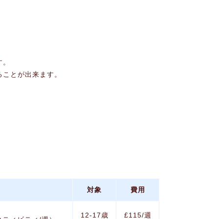
す。
ることが出来ます。
対象
費用
12‐17歳
£115/週