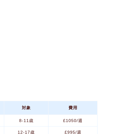
対象
費用
8-11歳
£1050/週
12-17歳
£995/週