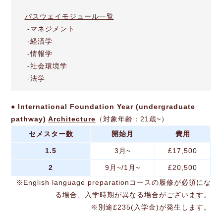
パスウェイモジュール一覧
-マネジメント
-経済学
-情報学
-社会環境学
-法学
● International Foundation Year (undergraduate
pathway)
Architecture
（対象年齢：21歳~）
セメスター数
開始月
費用
1.5
3月~
£17,500
2
9月~/1月~
£20,500
※English language preparationコースの履修が必須にな
る場合、入学時期が異なる場合がございます。
※別途£235(入学金)が発生します。