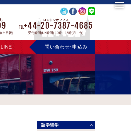
屋）
ロンドンオフィス
09
+44-20-7387-4685
TEL
時(土日祝)
受付時間(UK時間) 10時～18時(月～金)
LINE
問い合わせ･申込み
語学留学