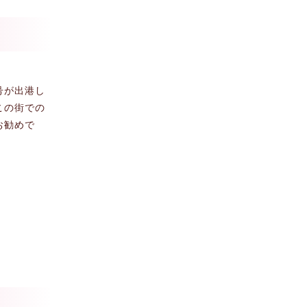
号が出港し
この街での
お勧めで