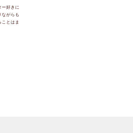
ター好きに
りながらも
ることはま