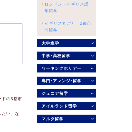
ロンドン・イギリス語
学留学
イギリス丸ごと 2都市
間留学
大学進学
中学･高校留学
ワーキングホリデー
専門･アレンジ･留学
ジュニア留学
ードの3都市
アイルランド留学
したい、な
マルタ留学