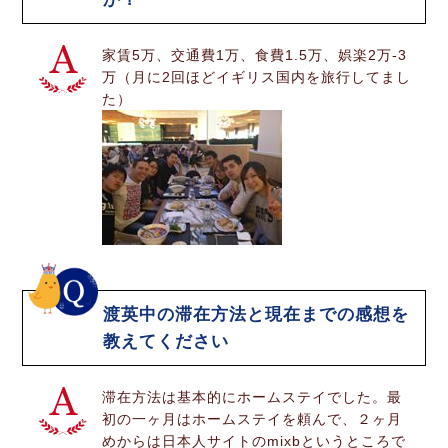
家賃5万、交通費1万、食費1.5万、娯楽2万-3
万（月に2回ほどイギリス国内を旅行してまし
た）
渡英中の滞在方法と現在までの感想を
教えてください
滞在方法は基本的にホームステイでした。最
初の一ヶ月はホームステイを頼んで、２ヶ月
めからは日本人サイトのmixbというところで