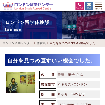
ロンドン留学体験談
Experiences
ロンドン留学センター
>
体験談
>
自分を見つめ直すいい機会でした。
自分を見つめ直すいい機会でした。
斉藤 華子 さん
名 前
イギリス･ロンドン
滞在都市
６ヶ月 SVVビザ
期 間
Language in london
学 校