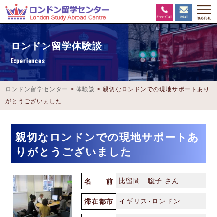
ロンドン留学体験談
Experiences
ロンドン留学センター
>
体験談
>
親切なロンドンでの現地サポートあり
がとうございました
親切なロンドンでの現地サポートあ
りがとうございました
比留間 聡子 さん
名 前
イギリス･ロンドン
滞在都市