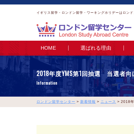
イギリス留学・ロンドン留学・ワーキングホリデーはロンド
HOME
選ばれる理由
2018年度YMS第1回抽選 当選者
Information
ロンドン留学センター
>
新着情報
>
ニュース
>
201