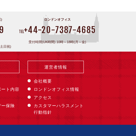
屋）
ロンドンオフィス
9
+44-20-7387-4685
TEL
受付時間(UK時間) 10時～18時(月～金)
(土日祝)
運営者情報
会社概要
ポート内容
ロンドンオフィス情報
アクセス
デー保険
カスタマーハラスメント
行動指針