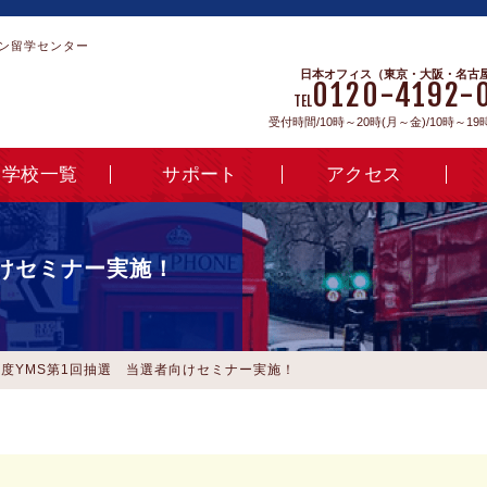
ン留学センター
日本オフィス（東京・大阪・名古
0120-4192-
TEL
受付時間/10時～20時(月～金)/10時～19
学校一覧
サポート
アクセス
向けセミナー実施！
8年度YMS第1回抽選 当選者向けセミナー実施！