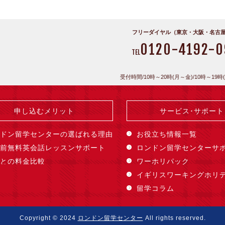
フリーダイヤル（東京・大阪・名古
0120-4192-0
TEL
受付時間/10時～20時(月～金)/10時～19時
申し込むメリット
サービス･サポート
ドン留学センターの選ばれる理由
お役立ち情報一覧
前無料英会話レッスンサポート
ロンドン留学センターサ
との料金比較
ワーホリパック
イギリスワーキングホリ
留学コラム
Copyright © 2024
ロンドン留学センター
All rights reserved.