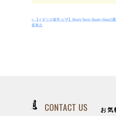
« 【イギリス留学:ビザ】Short-Term Study Visa
変更点
CONTACT US
お気