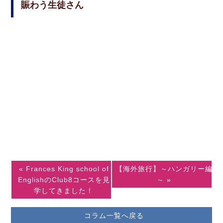
賑わう生徒さん
« Frances King school of
【海外旅行】～ハンガリー編
EnglishのClub8コースを見
～ »
学してきました！
コラム一覧へ戻る