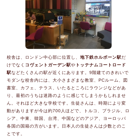
校舎は、ロンドン中心部に位置し、
地下鉄ホルボーン駅
だ
けでなく
コヴェントガーデン駅
や
トッテナムコートロード
駅
などたくさんの駅が近くにあります。9階建てのきれいで
モダンな校舎内には、大小さまざまな教室、PCルーム、図
書室、カフェ、テラス、いたるところにラウンジなどがあ
り、最初のうちは迷路のように感じてしまうかもしれませ
ん。それほど大きな学校です。生徒さんは、時期により変
動がありますが今は約700人ほどで、トルコ、ブラジル、ロ
シア、中東、韓国、台湾、中国などのアジア、ヨーロッパ
各国の国籍の方がいます。日本人の生徒さんは少数とのこ
とです。