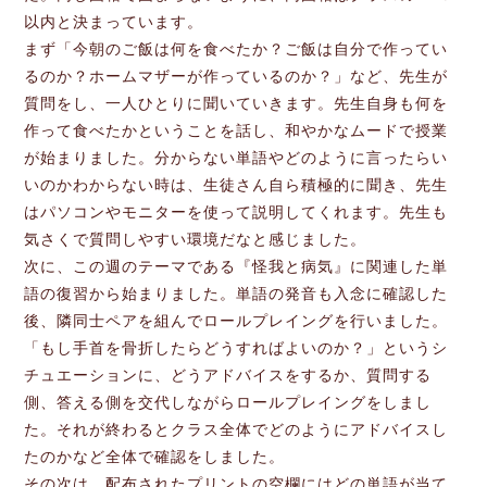
以内と決まっています。
まず「今朝のご飯は何を食べたか？ご飯は自分で作ってい
るのか？ホームマザーが作っているのか？」など、先生が
質問をし、一人ひとりに聞いていきます。先生自身も何を
作って食べたかということを話し、和やかなムードで授業
が始まりました。分からない単語やどのように言ったらい
いのかわからない時は、生徒さん自ら積極的に聞き、先生
はパソコンやモニターを使って説明してくれます。先生も
気さくで質問しやすい環境だなと感じました。
次に、この週のテーマである『怪我と病気』に関連した単
語の復習から始まりました。単語の発音も入念に確認した
後、隣同士ペアを組んでロールプレイングを行いました。
「もし手首を骨折したらどうすればよいのか？」というシ
チュエーションに、どうアドバイスをするか、質問する
側、答える側を交代しながらロールプレイングをしまし
た。それが終わるとクラス全体でどのようにアドバイスし
たのかなど全体で確認をしました。
その次は、配布されたプリントの空欄にはどの単語が当て