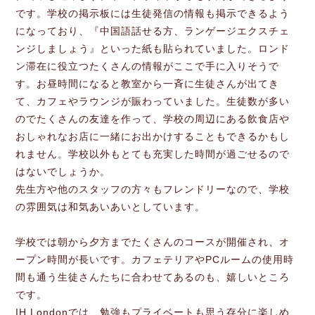
です。学校の掲示板には生徒発信の情報も掲示できるよう
になっており、『中国語話せる方、ランゲージエクスチェ
ンジしましょう』といった紙も貼られていました。ロンド
ン滞在に役立つたくさんの情報がここで手に入りそうで
す。お昼時間になると教室から一斉に生徒さんが出てき
て、カフェやラウンジが賑わっていました。生徒数が多い
のでたくさんの友達を作って、学校の周辺にある飲食店や
おしゃれなお店に一緒にお出かけすることもできるかもし
れません。学校以外もとても充実した時間が過ごせるので
はないでしょうか。
先生方や他のスタッフの方々もフレンドリーなので、学校
の雰囲気は和気あいあいとしています。
学校では朝から夕方までたくさんのコースが開催され、オ
ープン時間が長いです。カフェテリアやPCルームの使用時
間も通う生徒さんたちに合わせてあるのも、嬉しいところ
です。
IH Londonでは、勉強もプライベートも思う存分に楽しめ