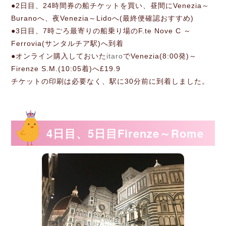
●2日目、24時間券の船チケットを買い、昼間にVenezia～
Buranoへ、夜Venezia～Lidoへ(最終便確認おすすめ)
●3日目、7時ごろ最寄りの船乗り場のF.te Nove C ～
Ferrovia(サンタルチア駅)へ到着
●オンライン購入しておいた
itaro
でVenezia(8:00発)～
Firenze S.M.(10:05着)へ£19.9
チケットの印刷は必要なく、駅に30分前に到着しました。
4日目、5日目Firenze～Rome