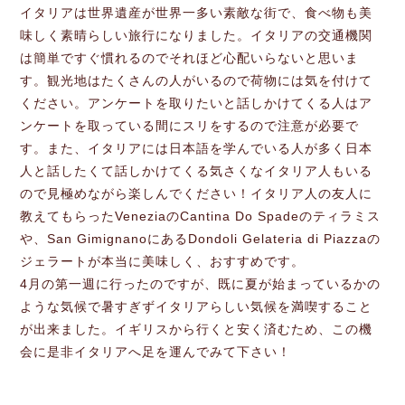
イタリアは世界遺産が世界一多い素敵な街で、食べ物も美
味しく素晴らしい旅行になりました。イタリアの交通機関
は簡単ですぐ慣れるのでそれほど心配いらないと思いま
す。観光地はたくさんの人がいるので荷物には気を付けて
ください。アンケートを取りたいと話しかけてくる人はア
ンケートを取っている間にスリをするので注意が必要で
す。また、イタリアには日本語を学んでいる人が多く日本
人と話したくて話しかけてくる気さくなイタリア人もいる
ので見極めながら楽しんでください！イタリア人の友人に
教えてもらったVeneziaのCantina Do Spadeのティラミス
や、San GimignanoにあるDondoli Gelateria di Piazzaの
ジェラートが本当に美味しく、おすすめです。
4月の第一週に行ったのですが、既に夏が始まっているかの
ような気候で暑すぎずイタリアらしい気候を満喫すること
が出来ました。イギリスから行くと安く済むため、この機
会に是非イタリアへ足を運んでみて下さい！