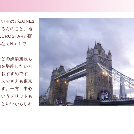
いるのがZONE1
ちろんのこと、地
UROSTARが開
なくNo.１で
などの娯楽施設も
地を堪能したい方
におすすめです。
ウスでさえも東京
ます。一方、中心
というメリットも
くといいかもしれ