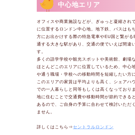
中心地エリア
オフィスや商業施設などが、ぎゅっと凝縮されて
に位置するロンドン中心地。地下鉄、バスはも
方にお出かけする際の特急電車やEU国と繋がるE
通する大きな駅があり、交通の便でいえば間違い
す。
多くの語学学校や観光スポットや美術館、劇場
ほとんどこのエリアに位置しているため、中心
や通う職場・学校への移動時間を短縮したい方
このエリアの家賃は平均よりも高く、シェアハ
での一人暮らしと同等もしくは高くなっており
地に住むことで交通費や移動時間が節約できる
あるので、ご自身の予算に合わせて検討いただ
ません。
詳しくはこちら⇒
セントラルロンドン