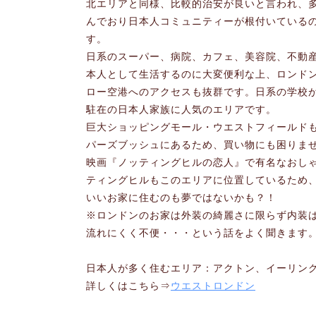
北エリアと同様、比較的治安が良いと言われ、
んでおり日本人コミュニティーが根付いている
す。
日系のスーパー、病院、カフェ、美容院、不動
本人として生活するのに大変便利な上、ロンド
ロー空港へのアクセスも抜群です。日系の学校
駐在の日本人家族に人気のエリアです。
巨大ショッピングモール・ウエストフィールド
パーズブッシュにあるため、買い物にも困りま
映画『ノッティングヒルの恋人』で有名なおし
ティングヒルもこのエリアに位置しているため
いいお家に住むのも夢ではないかも？！
※ロンドンのお家は外装の綺麗さに限らず内装
流れにくく不便・・・という話をよく聞きます
日本人が多く住むエリア：アクトン、イーリン
詳しくはこちら⇒
ウエストロンドン