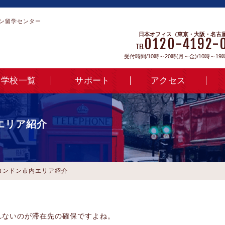
ン留学センター
日本オフィス（東京・大阪・名古
0120-4192-
TEL
受付時間/10時～20時(月～金)/10時～19
学校一覧
サポート
アクセス
エリア紹介
ロンドン市内エリア紹介
れないのが滞在先の確保ですよね。