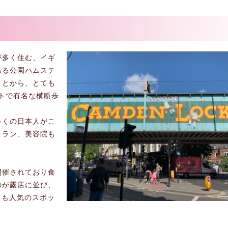
が多く住む、イギ
ある公園ハムステ
ことから、とても
トで有名な横断歩
多くの日本人がこ
トラン、美容院も
開催されており食
のが露店に並び、
しても人気のスポッ