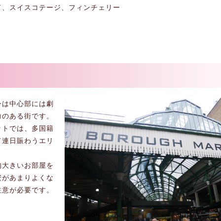
ド、スイスコテージ、フィンチェリー
今は中心部には劇
力のある街です。
ットでは、多国籍
て連日賑わうエリ
的大きいお部屋を
安があまりよくな
注意が必要です。