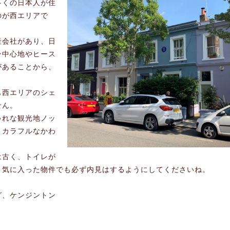
多くの日本人が住
のが西エリアで
産会社があり、日
ン中心地やヒース
があることから、
も西エリアのシェ
せん。
ゃれな観光地ノッ
、カラフルなかわ
は古く、トイレが
。気に入った物件でも必ず内見はするようにしてくださいね。
グ、ケンジントン