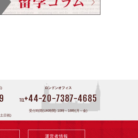
屋）
ロンドンオフィス
9
+44-20-7387-4685
TEL
受付時間(UK時間) 10時～18時(月～金)
(土日祝)
運営者情報