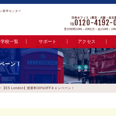
ン留学センター
日本オフィス（東京・大阪・名古
0120-4192-
TEL
受付時間/10時～20時(月～金)/10時～19
学校一覧
サポート
アクセス
ャンペーン！
>
【ES London】授業料30%OFFキャンペーン！