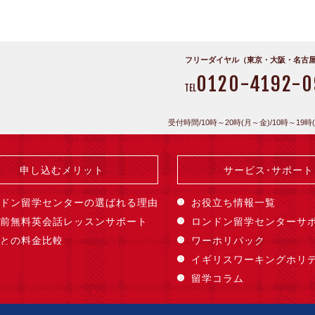
フリーダイヤル（東京・大阪・名古
0120-4192-0
TEL
受付時間/10時～20時(月～金)/10時～19時
申し込むメリット
サービス･サポート
ドン留学センターの選ばれる理由
お役立ち情報一覧
前無料英会話レッスンサポート
ロンドン留学センターサ
との料金比較
ワーホリパック
イギリスワーキングホリ
留学コラム