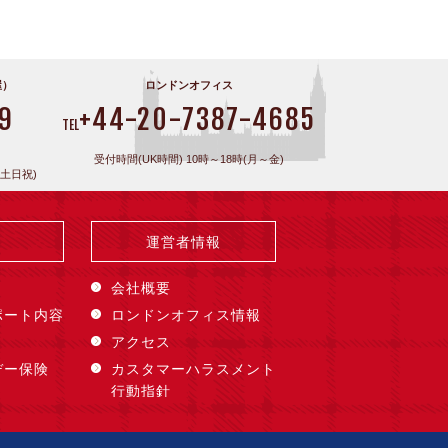
屋）
ロンドンオフィス
9
+44-20-7387-4685
TEL
受付時間(UK時間) 10時～18時(月～金)
(土日祝)
運営者情報
会社概要
ポート内容
ロンドンオフィス情報
アクセス
デー保険
カスタマーハラスメント
行動指針