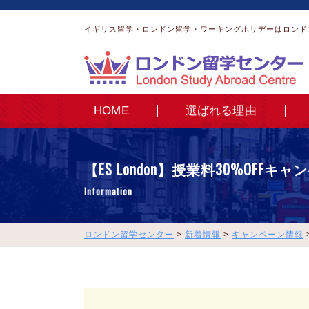
イギリス留学・ロンドン留学・ワーキングホリデーはロンド
HOME
選ばれる理由
【ES London】授業料30%OFFキ
Information
ロンドン留学センター
>
新着情報
>
キャンペーン情報