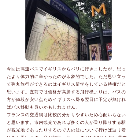
今回は高速バスでイギリスからパリに行きましたが、思っ
たより体力的に辛かったのが印象的でした。ただ思い立っ
て弾丸旅行ができるのはイギリス留学をしている特権だと
思います。直前では価格が高騰する飛行機よりは、バスの
方が値段が安い点ためイギリスへ帰る翌日に予定が無けれ
ばバス移動も良いかもしれません。
フランスの交通網は比較的分かりやすいため心配いらない
と思います。市内観光であれば多くの人が乗り降りする駅
が観光地であったりするので人の波について行けば辿り着