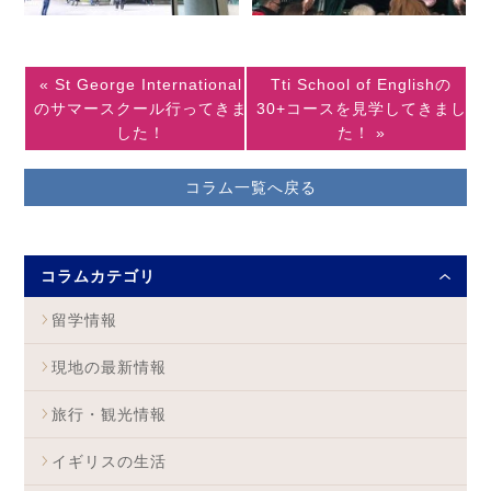
« St George International
Tti School of Englishの
のサマースクール行ってきま
30+コースを見学してきまし
した！
た！ »
コラム一覧へ戻る
コラムカテゴリ
留学情報
現地の最新情報
旅行・観光情報
イギリスの生活