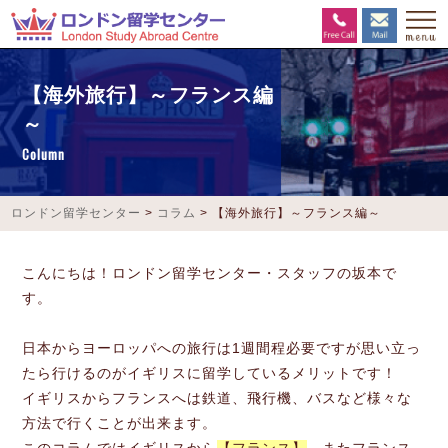
【海外旅行】～フランス編
～
Column
ロンドン留学センター
>
コラム
>
【海外旅行】～フランス編～
こんにちは！ロンドン留学センター・スタッフの坂本で
す。
日本からヨーロッパへの旅行は1週間程必要ですが思い立っ
たら行けるのがイギリスに留学しているメリットです！
イギリスからフランスへは鉄道、飛行機、バスなど様々な
方法で行くことが出来ます。