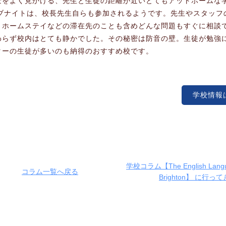
景をよく見かける、先生と生徒の距離が近いとてもアットホームな
パブナイトは、校長先生自らも参加されるようです。先生やスタッフ
、ホームステイなどの滞在先のことも含めどんな問題もすぐに相談
わらず校内はとても静かでした。その秘密は防音の壁。生徒が勉強
ターの生徒が多いのも納得のおすすめ校です。
学校情報
学校コラム【The English Langu
コラム一覧へ戻る
Brighton】 に行っ