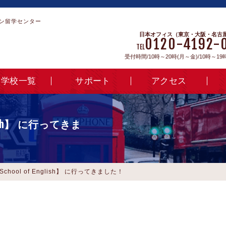
ン留学センター
日本オフィス（東京・大阪・名古
0120-4192-
TEL
受付時間/10時～20時(月～金)/10時～19
学校一覧
サポート
アクセス
glish】 に行ってきま
School of English】 に行ってきました！
。