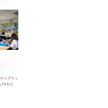
。ケンブリッ
も74％と、