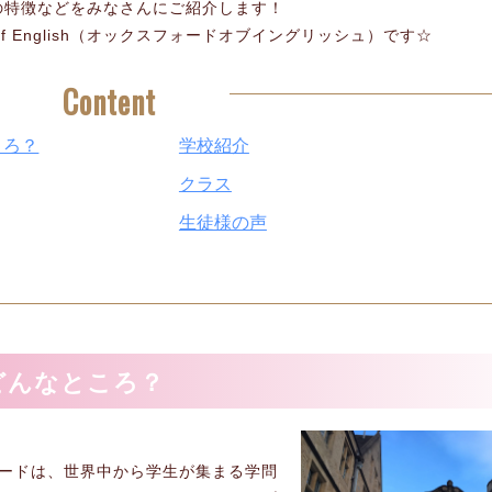
の特徴などをみなさんにご紹介します！
 of English（オックスフォードオブイングリッシュ）です☆
Content
ころ？
学校紹介
クラス
生徒様の声
どんなところ？
ォードは、世界中から学生が集まる学問