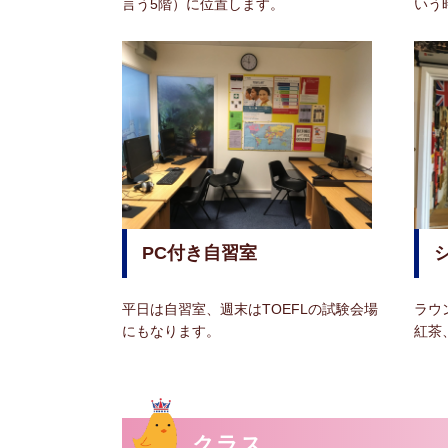
言う5階）に位置します。
いう
PC付き自習室
平日は自習室、週末はTOEFLの試験会場
ラウ
にもなります。
紅茶
クラス