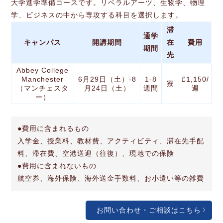
大学進学準備コースです。リベラルアーツ、生物学、物理
学、ビジネスの中から専攻する科目を選択します。
滞
通学
キャンパス
開講期間
在
費用
期間
先
Abbey College
Manchester
6月29日（土）-8
1-8
£1,150/
寮
（マンチェスタ
月24日（土）
週間
週
ー）
●費用に含まれるもの
入学金、授業料、教材費、アクティビティ、滞在先手配
料、滞在費、空港送迎（往復）、現地での保険
●費用に含まれないもの
航空券、海外保険、海外送金手数料、お小遣い等の雑費
お問い合わせ・ご相談はこちら