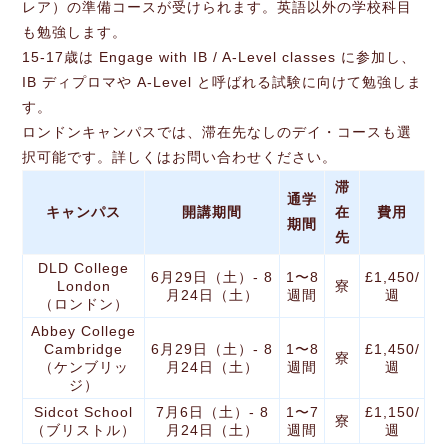
レア）の準備コースが受けられます。英語以外の学校科目
も勉強します。
15-17歳は Engage with IB / A-Level classes に参加し、
IB ディプロマや A-Level と呼ばれる試験に向けて勉強しま
す。
ロンドンキャンパスでは、滞在先なしのデイ・コースも選
択可能です。詳しくはお問い合わせください。
滞
通学
キャンパス
開講期間
在
費用
期間
先
DLD College
6月29日（土）- 8
1〜8
£1,450/
London
寮
月24日（土）
週間
週
（ロンドン）
Abbey College
Cambridge
6月29日（土）- 8
1〜8
£1,450/
寮
（ケンブリッ
月24日（土）
週間
週
ジ）
Sidcot School
7月6日（土）- 8
1〜7
£1,150/
寮
（ブリストル）
月24日（土）
週間
週