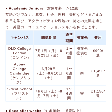
● Academic Juniors
（対象年齢：7-12歳）
英語だけでなく、算数、社会、理科、美術などさまざまな
科目を学び、アクティビティや現地の生徒との交流を通し
て、英語力、コミュニケーションスキルを伸ばします。
通学
キャンパス
開講期間
滞在先
費用
期間
DLD College
1〜
滞在先
7月1日（月）-8
£900/
London
8週
提供な
月23日（金）
週
（ロンドン）
間
し
Abbey
College
6月29日
1〜
£1,450/
Cambridge
（土）-8月10日
6週
寮
週
（ケンブリッ
（土）
間
ジ）
Sidcot School
1〜
7月6日（土）-8
£1,150/
（ブリスト
6週
寮
月17日（土）
週
ル）
間
● Specialist weeks
（対象年齢：15歳以上）