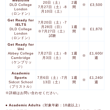
Medicine
20日（土）
2週
DLD College
※
£3,500
7月27日（土）-8
間
London
月10日（土）
（ロンドン）
Get Ready for
7月20日（土）-7
IELTS
月28日（日）
1週
DLD College
※
£1,870
※7月27日（土）
間
London
試験
（ロンドン）
Get Ready for
Uni
Abbey College
7月27日（土）-8
1週
£1,600/
※
Cambridge
月3日（土）
間
週
（ケンブリッ
ジ）
Academic
Sports
7月6日（土）-7月
1週
£1,240/
※
Sidcot School
13日（土）
間
週
（ブリストル）
※詳細はお問い合わせください。
● Academic Adults
（対象年齢：18歳以上）