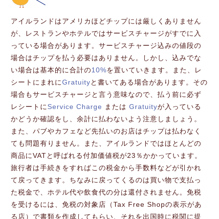
アイルランドはアメリカほどチップには厳しくありません
が、レストランやホテルではサービスチャージがすでに入
っている場合があります。サービスチャージ込みの値段の
場合はチップを払う必要はありません。しかし、込みでな
い場合は基本的に合計の
10%
を置いていきます。また、レ
シートにまれに
Gratuity
と書いてある場合があります。その
場合もサービスチャージと言う意味なので、払う前に必ず
レシートに
Service Charge
または
Gratuity
が入っている
かどうか確認をし、余計に払わないよう注意しましょう。
また、パブやカフェなど先払いのお店はチップは払わなく
ても問題有りません。また、アイルランドではほとんどの
商品にVATと呼ばれる付加価値税が23％かかっています。
旅行者は手続きをすればこの税金から手数料などが引かれ
て戻ってきます。ちなみに戻ってくるのは買い物で支払っ
た税金で、ホテル代や飲食代の分は還付されません。免税
を受けるには、免税の対象店（Tax Free Shopの表示があ
る店）で書類を作成してもらい、それを出国時に税関に提