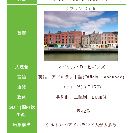
ダブリン Dublin
首都
大統領
マイケル・D・ヒギンズ
言語
英語、アイルランド語(Official Language)
通貨
ユーロ (€)（EUR0)
政体
共和制、二院制、EU加盟
GDP (国内総
世界42位
生産)
民族構成
ケルト系のアイルランド人が大多数