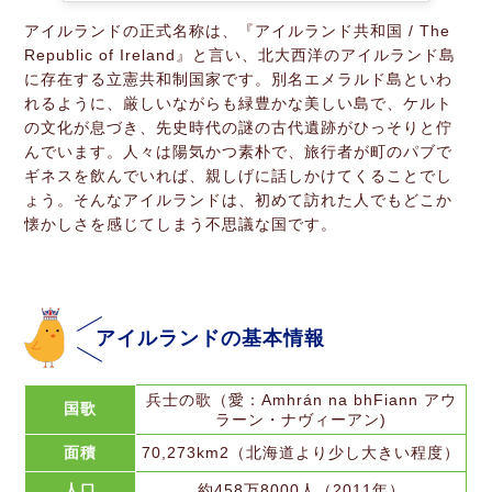
アイルランドの正式名称は、『アイルランド共和国 / The
Republic of Ireland』と言い、北大西洋のアイルランド島
に存在する立憲共和制国家です。別名エメラルド島といわ
れるように、厳しいながらも緑豊かな美しい島で、ケルト
の文化が息づき、先史時代の謎の古代遺跡がひっそりと佇
んでいます。人々は陽気かつ素朴で、旅行者が町のパブで
ギネスを飲んでいれば、親しげに話しかけてくることでし
ょう。そんなアイルランドは、初めて訪れた人でもどこか
懐かしさを感じてしまう不思議な国です。
アイルランドの基本情報
兵士の歌（愛：Amhrán na bhFiann アウ
国歌
ラーン・ナヴィーアン)
面積
70,273km2（北海道より少し大きい程度）
人口
約458万8000人（2011年）