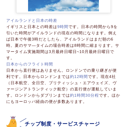
アイルランドと日本の時差
イギリスと日本との時差は
9時間
です。日本の時間から9を
引いた時間がアイルランドの現在の時間になります。例え
ば日本で午後3時だとしたら、アイルランドはまだ朝の6
時。夏のサマ―タイムの場合時差は8時間に縮まります。サ
マータイム実施期間は3月最終日曜日~10月最終日曜日で
す。
日本からのフライト時間
日本から直行便はありません。ロンドンでの乗り継ぎが便
利です。日本からロンドンまでは
約12時間
です。現在4社
（日本航空、全日空、ブリティッシュ・エアウェイズ、ヴ
ァージンアトランティック航空）の直行便が運航していま
す。ロンドンからダブリンまでは
約1時間30分程
です。ほか
にもヨーロッパ経由の便が多数あります。
チップ制度・サービスチャージ