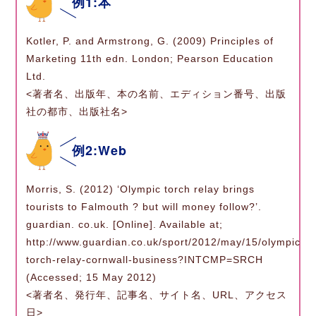
例1:本
Kotler, P. and Armstrong, G. (2009) Principles of
Marketing 11th edn. London; Pearson Education
Ltd.
<著者名、出版年、本の名前、エディション番号、出版
社の都市、出版社名>
例2:Web
Morris, S. (2012) ‘Olympic torch relay brings
tourists to Falmouth ? but will money follow?’.
guardian. co.uk. [Online]. Available at;
http://www.guardian.co.uk/sport/2012/may/15/olympic-
torch-relay-cornwall-business?INTCMP=SRCH
(Accessed; 15 May 2012)
<著者名、発行年、記事名、サイト名、URL、アクセス
日>