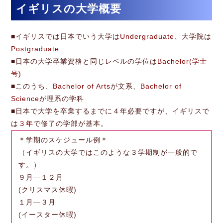
イギリスの大学概要
■イギリスでは日本でいう大学は
Undergraduate
、大学院は
Postgraduate
■日本の大学卒業資格と同じレベルの学位は
Bachelor(学士
号)
■このうち、
Bachelor of Arts
が文系、
Bachelor of
Science
が理系の学科
■日本で大学を卒業するまでに４年必要ですが、イギリスで
は
３年
で修了の学部が基本。
＊学期のスケジュール例＊
（イギリスの大学ではこのような３学期制が一般的で
す。）
９月―１２月
(クリスマス休暇)
１月―３月
(イースター休暇)