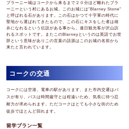
ブラーニー城はコークから来るまで２０分ほど離れたブラ
ーニーという村にあるお城。このお城には”Blarney Stone”
と呼ばれる石があります。この石はかつて十字軍の時代に
聖地から運ばれてきたもので、この石にキスをした者は雄
弁になれるという伝説がある事から。連日観光客が沢山訪
れるスポットです。またこのBlarneyというのは英語でお世
辞という意味がありこの言葉の語源はこのお城の名前から
来たと言われています。
コークの交通
コークには空港、電車の駅があります、また市内交通はバ
スが有り、バスは時間厳守とは程遠いため、気長に待つ忍
耐力が求められます。ただコークはとても小さな街のため
徒歩でほとんど回れます。
留学プラン一覧