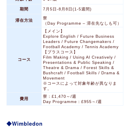
期間
7月5日-8月8日(1-5週間)
寮
滞在方法
（Day Programme – 滞在先なしも可）
【メイン】
Explore English / Future Business
Leaders / Future Changemakers /
Football Academy / Tennis Academy
【プラスコース】
Film Making / Using AI Creatively /
コース
Presentations & Public Speaking /
Theatre & Drama / Forest Skills &
Bushcraft / Football Skills / Drama &
Movement
※コースによって対象年齢が異なりま
す。
寮：£1,470～/週
費用
Day Programme：£955～/週
Wimbledon