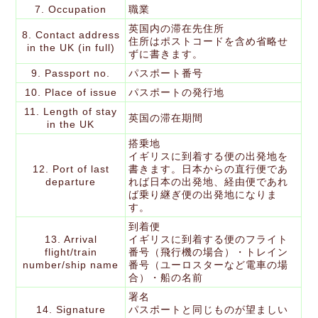
7. Occupation
職業
英国内の滞在先住所
8. Contact address
住所はポストコードを含め省略せ
in the UK (in full)
ずに書きます。
9. Passport no.
パスポート番号
10. Place of issue
パスポートの発行地
11. Length of stay
英国の滞在期間
in the UK
搭乗地
イギリスに到着する便の出発地を
12. Port of last
書きます。日本からの直行便であ
departure
れば日本の出発地、経由便であれ
ば乗り継ぎ便の出発地になりま
す。
到着便
13. Arrival
イギリスに到着する便のフライト
flight/train
番号（飛行機の場合）・トレイン
number/ship name
番号（ユーロスターなど電車の場
合）・船の名前
署名
14. Signature
パスポートと同じものが望ましい