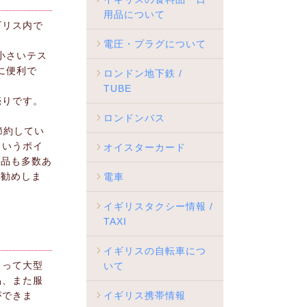
用品について
ギリス内で
電圧・プラグについて
小さいテス
に便利で
ロンドン地下鉄 /
TUBE
売りです。
ロンドンバス
節約してい
というポイ
オイスターカード
商品も多数あ
お勧めしま
電車
イギリスタクシー情報 /
TAXI
イギリスの自転車につ
よって大型
いて
品、また服
ができま
イギリス携帯情報