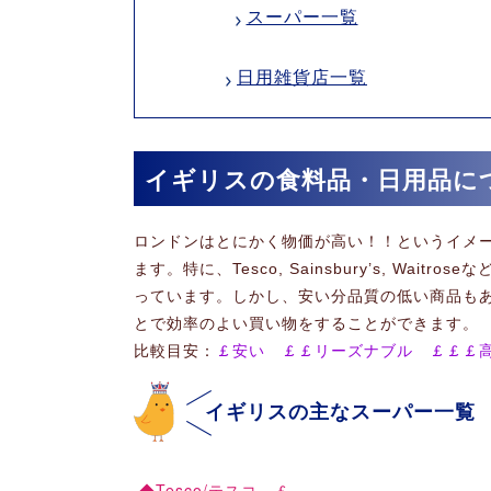
スーパー一覧
日用雑貨店一覧
イギリスの食料品・日用品に
ロンドンはとにかく物価が高い！！というイメ
ます。特に、Tesco, Sainsbury’s, W
っています。しかし、安い分品質の低い商品も
とで効率のよい買い物をすることができます。
比較目安：
￡安い ￡￡リーズナブル ￡￡￡
イギリスの主なスーパー一覧
◆Tesco/テスコ…￡