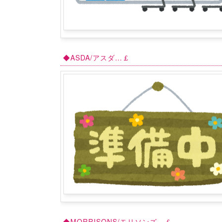
◆ASDA/アスダ…￡
◆MORRISONS/モリソンズ…￡