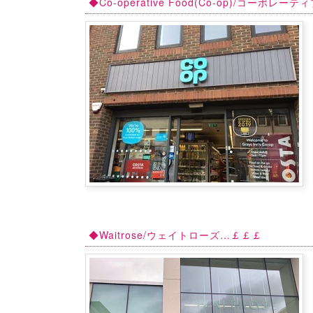
◆Co-operative Food(Co-op)/コーポレ
◆Waitrose/ウェイトローズ…￡￡￡