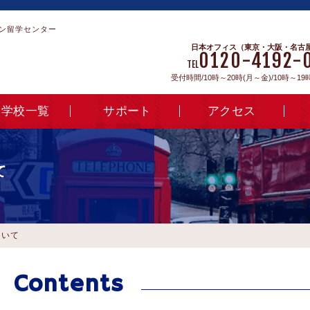
ン留学センター
日本オフィス（東京・大阪・名古
0120-4192-
TEL
受付時間/10時～20時(月～金)/10時～19
学校一覧
サポート
アクセス
て
ついて