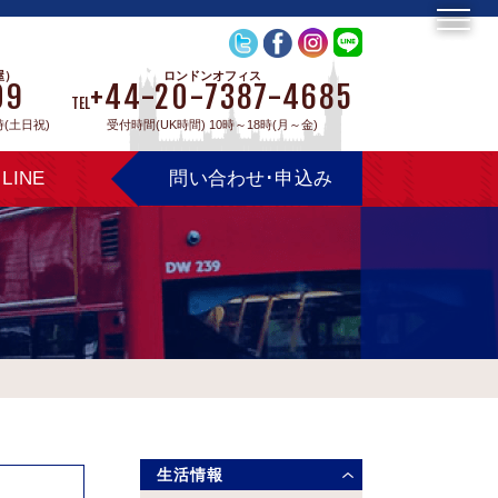
屋）
ロンドンオフィス
09
+44-20-7387-4685
TEL
時(土日祝)
受付時間(UK時間) 10時～18時(月～金)
LINE
問い合わせ･申込み
生活情報