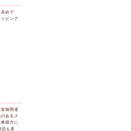
々高めで
ョッピング
王室御用達
感のあるス
人奥様方に
る商品も多