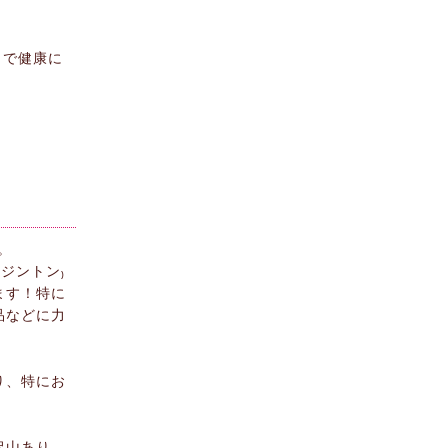
ュで健康に
。
ンジントン₎
ます！特に
品などに力
り、特にお
沢山あり、