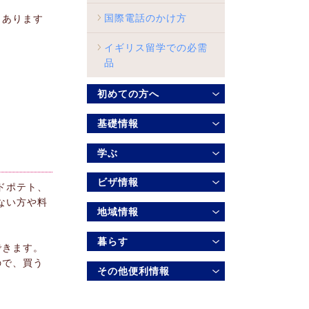
国際電話のかけ方
もあります
イギリス留学での必需
品
初めての方へ
基礎情報
学ぶ
ビザ情報
ドポテト、
ない方や料
地域情報
暮らす
できます。
ので、買う
その他便利情報