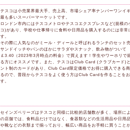
テスコは小売業界最大手、売上高、市場シェア率ナンバーワンイ
最も多いスーパーマーケットです。
ロンドン市内にはテスコメトロやテスコエクスプレスなど(規模の
コ)があり、学校や仕事帰りに食料や日用品を購入するのには非常
す。
その際に人気なのがミール・ディールと呼ばれるランチのセット
サンドイッチやパンのほかにサラダやスナック、飲み物がついて
￡3.40（2023年3月時点の料金）で買えます！学生やワーホリで
る方にオススメです。また、テスコはClub Card (クラブカード)
ント制のカードがあり、Club Card限定価格でお得に購入できる
るので、普段からテスコをよく使う方はClub Cardを作ることを
す。
セインズベリーズはテスコと同様に比較的店舗数が多く、場所に
の店舗では、食料品だけではなく、食器類などの生活用品や日用
や靴などの衣類まで揃っており、幅広い商品をお手軽に買うこと